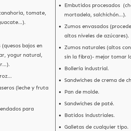
Embutidos procesados (cho
(zanahoria, tomate,
mortadela, salchichón…).
guacate…).
Zumos envasados (procede
altos niveles de azúcares).
 (quesos bajos en
Zumos naturales (altos con
ar, yogur natural,
sin la fibra)- mejor tomar l
ir…).
Bollería industrial.
rroz…
Sandwiches de crema de ch
seros (leche y fruta
Pan de molde.
Sandwiches de paté.
mendados para
Batidos industriales.
.
Galletas de cualquier tipo.