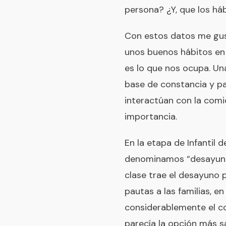
persona? ¿Y, que los há
Con estos datos me gusta
unos buenos hábitos en l
es lo que nos ocupa. Una
base de constancia y pa
interactúan con la com
importancia.
En la etapa de Infantil
denominamos “desayunos
clase trae el desayuno
pautas a las familias,
considerablemente el co
parecía la opción más s