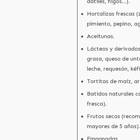
dátiles, higos…).
Hortalizas frescas 
pimiento, pepino, a
Aceitunas.
Lácteos y derivados
grasa, queso de unt
leche, requesón, kéf
Tortitas de maíz, a
Batidos naturales ca
fresca).
Frutos secos (reco
mayores de 5 años)
Empanadas.