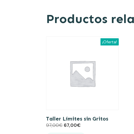
Productos rel
¡Oferta!
Taller Límites sin Gritos
97,00
€
67,00
€