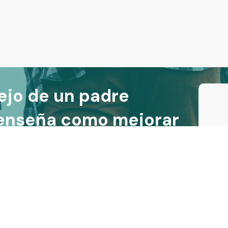
ejo de un padre
 enseña como mejorar
us hijos (en menos de
cookies |
Política de privacidad