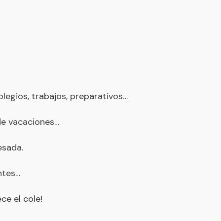
egios, trabajos, preparativos…
de vacaciones…
esada.
ntes…
ce el cole!