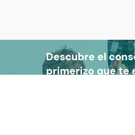
Descubre el cons
primerizo que te
la relación con t
5')
©
2026
Ares González |
Aviso legal
|
Política de 