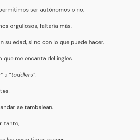
 permitimos ser autónomos o no.
s orgullosos, faltaría más.
n su edad, si no con lo que puede hacer.
 que me encanta del ingles.
s”
a “
toddlers”
.
tes.
l andar se tambalean.
r tanto,
s les permitimos crecer.