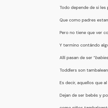
Todo depende de si les
Que como padres estamo
Pero no tiene que ver co
Y termino contándo algo
Allí pasan de ser “
babie
Toddlers son tambalean
Es decir, aquellos que a
Dejan de ser bebés y po
como niños tambaleante