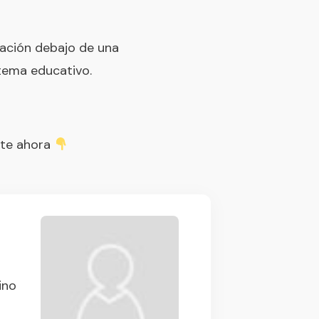
ación debajo de una
stema educativo
.
ete ahora
ino