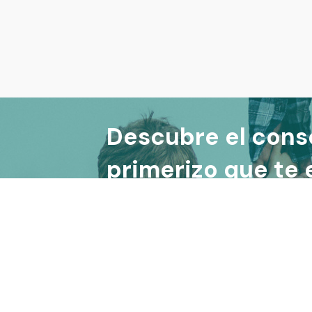
Descubre el cons
primerizo que te
la relación con t
5')
©
2026
Ares González |
Aviso legal
|
Política de 