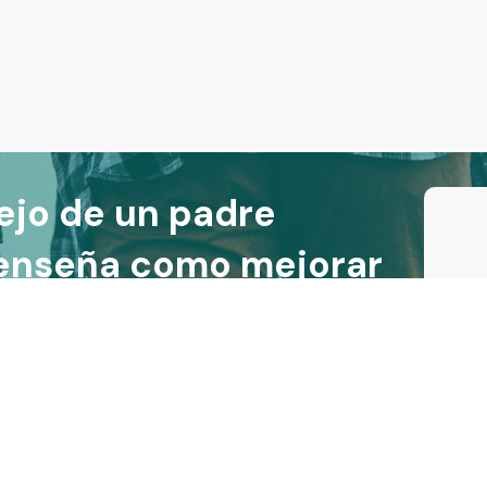
ejo de un padre
 enseña como mejorar
us hijos (en menos de
cookies |
Política de privacidad