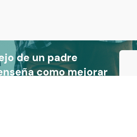
ejo de un padre
 enseña como mejorar
us hijos (en menos de
cookies |
Política de privacidad