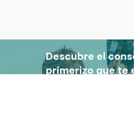
Descubre el cons
primerizo que te
la relación con t
5')
©
2026
Ares González |
Aviso legal
|
Política de 