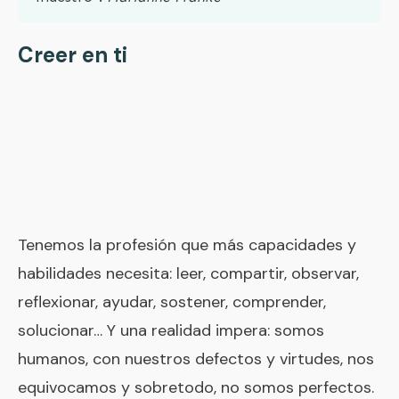
Creer en ti
Tenemos la profesión que más capacidades y
habilidades necesita: leer, compartir, observar,
reflexionar, ayudar, sostener, comprender,
solucionar… Y una realidad impera: somos
humanos, con nuestros defectos y virtudes, nos
equivocamos y sobretodo, no somos perfectos.
Cada cual tiene sus propias gafas de vida y por
eso siempre es recomendable hacer alguna
formación personal para no mezclar nuestros
propios asuntos y proyecciones en el aula con